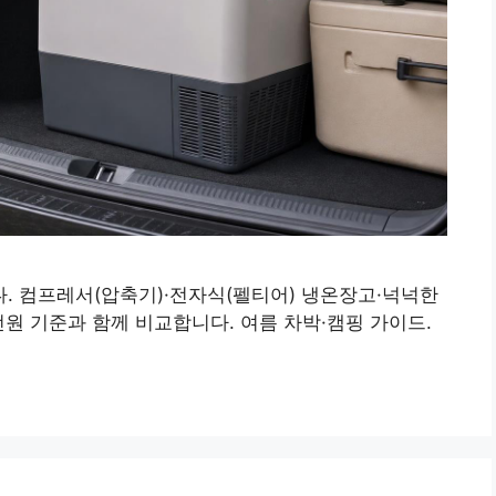
. 컴프레서(압축기)·전자식(펠티어) 냉온장고·넉넉한
전원 기준과 함께 비교합니다. 여름 차박·캠핑 가이드.