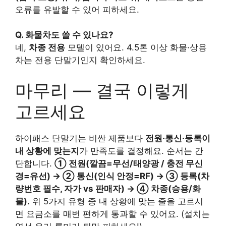
오류를 유발할 수 있어 피하세요.
Q. 화물차도 쓸 수 있나요?
네,
차종 전용
모델이 있어요. 4.5톤 이상 화물·상용
차는 전용 단말기인지 확인하세요.
마무리 — 결국 이렇게
고르세요
하이패스 단말기는 비싼 제품보다
전원·통신·등록이
내 상황에 맞는지
가 만족도를 결정해요. 순서는 간
단합니다.
① 전원(깔끔=무선/태양광 / 충전 무신
경=유선) → ② 통신(인식 안정=RF) → ③ 등록(차
량번호 필수, 자가 vs 판매자) → ④ 차종(승용/화
물).
위 5가지 유형 중 내 상황에 맞는 줄을 고르시
면 요금소를 매번 편하게 통과할 수 있어요. (설치는