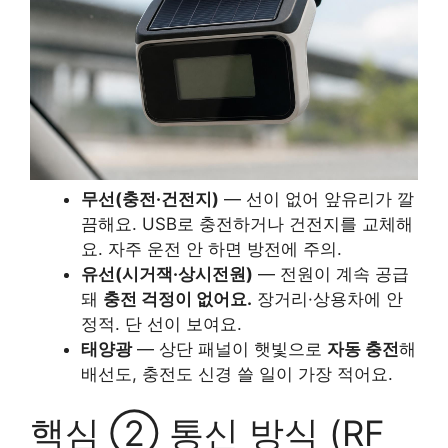
무선(충전·건전지)
— 선이 없어 앞유리가 깔
끔해요. USB로 충전하거나 건전지를 교체해
요. 자주 운전 안 하면 방전에 주의.
유선(시거잭·상시전원)
— 전원이 계속 공급
돼
충전 걱정이 없어요.
장거리·상용차에 안
정적. 단 선이 보여요.
태양광
— 상단 패널이 햇빛으로
자동 충전
해
배선도, 충전도 신경 쓸 일이 가장 적어요.
핵심 ② 통신 방식 (RF