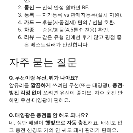
통신
— 인식 안정 원하면 RF.
등록
— 자가등록 vs 판매자등록(설치 지원).
카드
— 후불(자동결제) 편의 / 선불 호환.
차종
— 승용/화물(4.5톤↑ 전용) 확인.
리뷰
— 같은 유형 안에선 후기 많고 평점 좋
은 베스트셀러가 안전합니다.
자주 묻는 질문
Q. 무선이랑 유선, 뭐가 나아요?
앞유리를
깔끔하게
쓰려면 무선(또는 태양광),
충전·
방전 걱정 없이
쓰려면 유선이 좋아요. 자주 운전 안
하면 유선·태양광이 편해요.
Q. 태양광은 충전을 안 해도 되나요?
네, 상단 패널이
햇빛으로 자동 충전
해요. 배선도 없
고 충전 신경도 거의 안 써도 돼서 관리가 편해요.