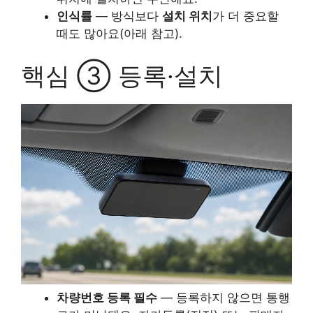
인식률
— 방식보다
설치 위치
가 더 중요할
때도 많아요(아래 참고).
핵심 ③ 등록·설치
차량번호 등록 필수
— 등록하지 않으면 통행