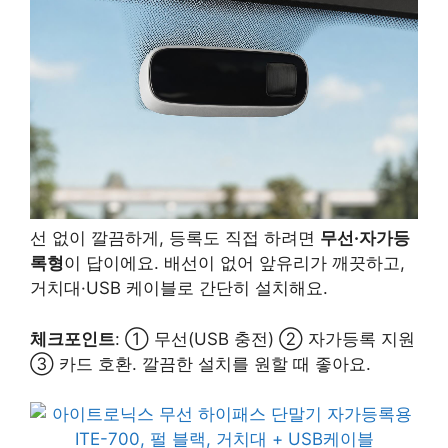
선 없이 깔끔하게, 등록도 직접 하려면
무선·자가등
록형
이 답이에요. 배선이 없어 앞유리가 깨끗하고,
거치대·USB 케이블로 간단히 설치해요.
체크포인트
: ① 무선(USB 충전) ② 자가등록 지원
③ 카드 호환. 깔끔한 설치를 원할 때 좋아요.