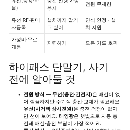
유선(승용·화
충전 신경 X·상
전원 무제한
물)
용차
유선 RF·판매
설치까지 맡기
인식 안정 · 설
자등록
고 싶어
치 지원
가성비·무료
저렴하게
모든 카드 호환
개통
하이패스 단말기, 사기
전에 알아둘 것
전원 방식
—
무선(충전·건전지)
은 배선이 없
어 깔끔하지만 주기적 충전·교체가 필요해요.
유선(시거잭·상시전원)
은 충전 걱정이 없지
만 선이 보여요.
태양광
은 햇빛으로 자동 충
전돼 배선·충전 부담이 가장 적어요.