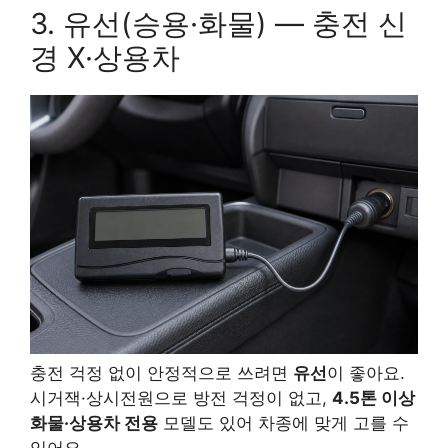
3. 유선(승용·화물) — 충전 신
경 X·상용차
충전 걱정 없이 안정적으로 쓰려면
유선
이 좋아요.
시거잭·상시전원으로 방전 걱정이 없고,
4.5톤 이상
화물·상용차 전용
모델도 있어 차종에 맞게 고를 수